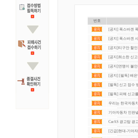
번호
[공지] 폭스바겐 폭
[공지] 폭스바겐 사
[공지]티구안 할인
[공지]최소한 신고
[공지]연맹이 불안
[공지] [필독] 배은
[필독] 신고 접수 
[필독] 피해 신고를
우리는 한국자동차
기아자동차 인판넬
CarAS 광고탑 
[긴급]현대-기아자