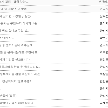
 결정 - 결함 차량 ...
부관리
내 및 결함 신고 방법
관리
 심각한 노킹현상 발생(...
심두
동차는 구입하지 마시기 바랍니...
관리
 취소 했다고 구입 불...
관리
 인한 사고
박주
 중 원하시는대로 추진해 드...
관리
환 중 원하시는대로 추진해 드...
박주
비자 기망을 신고합니다.
최상
등록제비용 환불 추진해 드리겠...
관리
등록제비용 환불 추진해 드리겠...
최상
정상적이지 않고 주행시 ...
김민
.
관리
분들께 (필독)
관리
럴땐 어떻게 해야 할까요...
김재