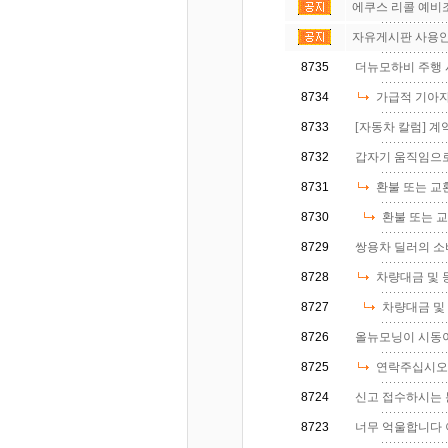
에쿠스 리콜 예비조사
자유게시판 사용안
8735
더뉴모하비 주행 시
8734
가급적 기아자
8733
[자동차 칼럼] 계약
8732
갑자기 움직임으로
8731
환불 또는 교환
8730
환불 또는 교
8729
쌍용차 딜러의 소
8728
차량대금 및 
8727
차량대금 및 
8726
올뉴모닝이 시동이 
8725
연락주십시오
8724
신고 접수하시는 
8723
너무 억울합니다 이