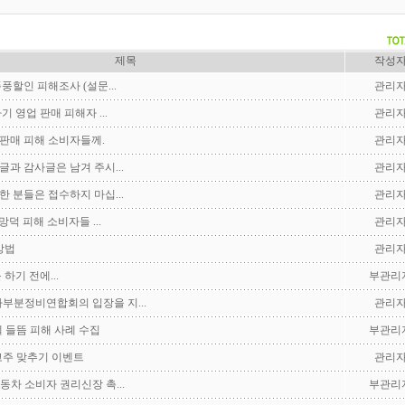
제목
작성
풍할인 피해조사 (설문...
관리
기 영업 판매 피해자 ...
관리
판매 피해 소비자들께.
관리
글과 감사글은 남겨 주시...
관리
한 분들은 접수하지 마십...
관리
망덕 피해 소비자들 ...
관리
방법
관리
 하기 전에...
부관리
부분정비연합회의 입장을 지...
관리
 들뜸 피해 사례 수집
부관리
광고주 맞추기 이벤트
관리
동차 소비자 권리신장 촉...
부관리