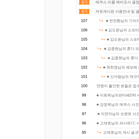
에쿠스 리콜 예비조사 결정 -
자유게시판 사용안내 및 결
107
♣ 전찬환님의 기아자
106
♣ 김도윤님의 스포티지 
105
♣ 김도윤님의 스포티지
104
♣ 김종현님의 혼다 파일
103
♣ 김종현님의 혼다 
102
♣ 최한영님의 쉐보레 
101
♣ 신아람님의 재규어X
100
연맹이 불안한 분들은 접수하
99
♣ 이희옥님의싼타페DM 사건 
98
♣ 강정옥님의 에쿠스 사건종결 
97
♣ 지연자님의 쏘렌토 사건종결
96
♣ 고재호님의 파사트CC 사건
95
고재호님의 게시 글 (Fin