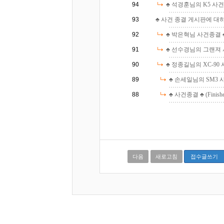
94
♣ 석경훈님의 K5 사건종결 
93
♣ 사건 종결 게시판에 대하여 ♣
92
♣ 박은혁님 사건종결 ♣ (F
91
♣ 선수경님의 그랜져 사건
90
♣ 정종길님의 XC-90 사
89
♣ 손세일님의 SM3 사건 
88
♣ 사건종결 ♣ (Finishe
다음
새로고침
접수글쓰기