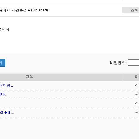
XF 사건종결 ♣ (Finished)
조회
습니다.
비밀번호 :
기
제목
작
 판...
신
다.
관
신
 (F...
관