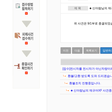
제 목
♣ 신아람님의 재규어
위 사건은 9/1부로 종결되었
이전
다음
목록보기
답변하
[접수]전시차를 전시차가 아닌차량이라며
환불/교환 받도록 도와 드리겠습니
환불조치 진행중입니다.
♣ 신아람님의 재규어XF 사건종결 ♣